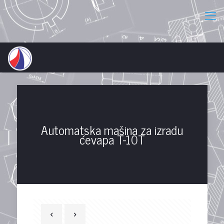
Automatska mašina za izradu
ćevapa T-10T