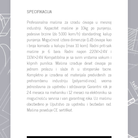
SPECIFIKACIJA
Profesionalna mašina za izradu ćevapa u mesnoj
industriji. Kapacitet mašine je 10kg po punjenju,
podesive brzine (do 5.000 kom/h) standardnog kalup
punjenja. Mogućnost izbora dimenzije (L-Ø) ćevapa kao
i broja komada u kalupu (max 10 kom). Radni pritisak
mašine je 6 bara. Radni napon 220V˃24V i
110V˃24V. Kompatibilna je sa svim vrstama vakum i
klipnih punilica. Mašina izrađuje deset ćevapa po
jednom prolazu i slaže ih u stiroporske tacne.
Kompletno je izrađena od materijala predviđenih za
prehrambenu industriju (polyamid-inox), veoma
jednostavna za upotrebu i održavanje. Garantni rok je
24 meseca na mehaniku i 12 meseci na elektroniku sa
mogućnošću servisa i van garantnog roka. Uz mašinu
obezbeđeno je Uputstvo za upotrebu i bezbedan rad.
Mašina poseduje CE sertifikat.